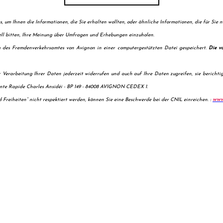
 um Ihnen die Informationen, die Sie erhalten wollten, oder ähnliche Informationen, die für Sie n
ll bitten, Ihre Meinung über Umfragen und Erhebungen einzuholen.
 des Fremdenverkehrsamtes von Avignon in einer computergestützten Datei gespeichert.
Die v
r Verarbeitung Ihrer Daten jederzeit widerrufen und auch auf Ihre Daten zugreifen, sie bericht
te Rapide Charles Ansidéi - BP 149 - 84008 AVIGNON CEDEX 1.
www.
 Freiheiten“ nicht respektiert werden, können Sie eine Beschwerde bei der CNIL einreichen. :