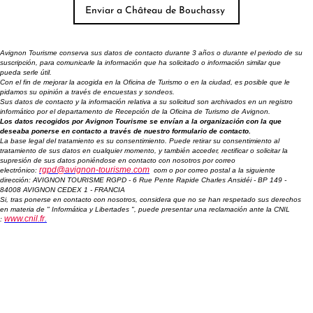
Avignon Tourisme conserva sus datos de contacto durante 3 años o durante el periodo de su
suscripción, para comunicarle la información que ha solicitado o información similar que
pueda serle útil.
Con el fin de mejorar la acogida en la Oficina de Turismo o en la ciudad, es posible que le
pidamos su opinión a través de encuestas y sondeos.
Sus datos de contacto y la información relativa a su solicitud son archivados en un registro
informático por el departamento de Recepción de la Oficina de Turismo de Avignon.
Los datos recogidos por Avignon Tourisme se envían a la organización con la que
deseaba ponerse en contacto a través de nuestro formulario de contacto.
La base legal del tratamiento es su consentimiento. Puede retirar su consentimiento al
tratamiento de sus datos en cualquier momento, y también acceder, rectificar o solicitar la
supresión de sus datos poniéndose en contacto con nosotros por correo
rgpd@avignon-tourisme.com
electrónico:
com o por correo postal a la siguiente
dirección: AVIGNON TOURISME RGPD - 6 Rue Pente Rapide Charles Ansidéi - BP 149 -
84008 AVIGNON CEDEX 1 - FRANCIA
Si, tras ponerse en contacto con nosotros, considera que no se han respetado sus derechos
en materia de " Informática y Libertades ", puede presentar una reclamación ante la CNIL
www.cnil.fr
.
: