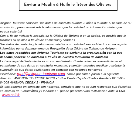
Avignon Tourisme conserva sus datos de contacto durante 3 años o durante el periodo de su
suscripción, para comunicarle la información que ha solicitado o información similar que
pueda serle útil.
Con el fin de mejorar la acogida en la Oficina de Turismo o en la ciudad, es posible que le
pidamos su opinión a través de encuestas y sondeos.
Sus datos de contacto y la información relativa a su solicitud son archivados en un registro
informático por el departamento de Recepción de la Oficina de Turismo de Avignon.
Los datos recogidos por Avignon Tourisme se envían a la organización con la que
deseaba ponerse en contacto a través de nuestro formulario de contacto.
La base legal del tratamiento es su consentimiento. Puede retirar su consentimiento al
tratamiento de sus datos en cualquier momento, y también acceder, rectificar o solicitar la
supresión de sus datos poniéndose en contacto con nosotros por correo
rgpd@avignon-tourisme.com
electrónico:
com o por correo postal a la siguiente
dirección: AVIGNON TOURISME RGPD - 6 Rue Pente Rapide Charles Ansidéi - BP 149 -
84008 AVIGNON CEDEX 1 - FRANCIA
Si, tras ponerse en contacto con nosotros, considera que no se han respetado sus derechos
en materia de " Informática y Libertades ", puede presentar una reclamación ante la CNIL
www.cnil.fr
.
: