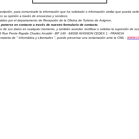
ipción, para comunicarle la información que ha solicitado o información similar que pueda serle 
amos su opinión a través de encuestas y sondeos.
ormático por el departamento de Recepción de la Oficina de Turismo de Avignon.
ponerse en contacto a través de nuestro formulario de contacto.
to de sus datos en cualquier momento, y también acceder, rectificar o solicitar la supresión de 
 6 Rue Pente Rapide Charles Ansidéi - BP 149 - 84008 AVIGNON CEDEX 1 - FRANCIA
www.cni
materia de " Informática y Libertades ", puede presentar una reclamación ante la CNIL :