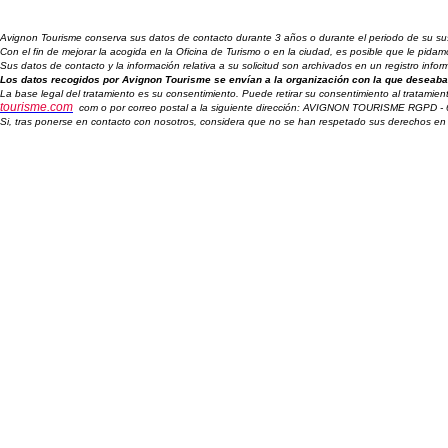
Avignon Tourisme conserva sus datos de contacto durante 3 años o durante el periodo de su suscr
Con el fin de mejorar la acogida en la Oficina de Turismo o en la ciudad, es posible que le pid
Sus datos de contacto y la información relativa a su solicitud son archivados en un registro inf
Los datos recogidos por Avignon Tourisme se envían a la organización con la que deseaba 
La base legal del tratamiento es su consentimiento. Puede retirar su consentimiento al tratamien
tourisme.com
com o por correo postal a la siguiente dirección: AVIGNON TOURISME RGPD -
Si, tras ponerse en contacto con nosotros, considera que no se han respetado sus derechos en 