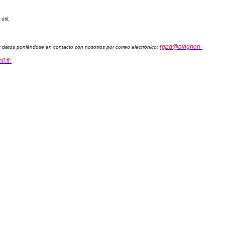
útil.
rgpd@avignon-
sus datos poniéndose en contacto con nosotros por correo electrónico:
l.fr
.