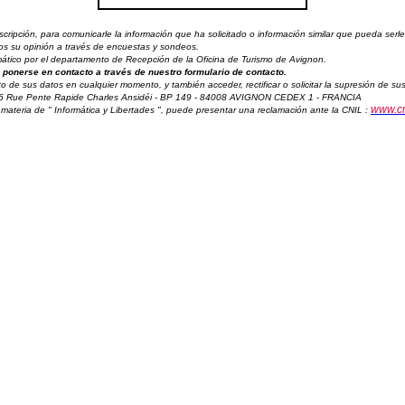
ipción, para comunicarle la información que ha solicitado o información similar que pueda serle 
amos su opinión a través de encuestas y sondeos.
ormático por el departamento de Recepción de la Oficina de Turismo de Avignon.
ponerse en contacto a través de nuestro formulario de contacto.
to de sus datos en cualquier momento, y también acceder, rectificar o solicitar la supresión de 
 6 Rue Pente Rapide Charles Ansidéi - BP 149 - 84008 AVIGNON CEDEX 1 - FRANCIA
www.cni
materia de " Informática y Libertades ", puede presentar una reclamación ante la CNIL :