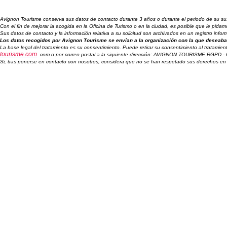
Avignon Tourisme conserva sus datos de contacto durante 3 años o durante el periodo de su suscr
Con el fin de mejorar la acogida en la Oficina de Turismo o en la ciudad, es posible que le pid
Sus datos de contacto y la información relativa a su solicitud son archivados en un registro inf
Los datos recogidos por Avignon Tourisme se envían a la organización con la que deseaba 
La base legal del tratamiento es su consentimiento. Puede retirar su consentimiento al tratamien
tourisme.com
com o por correo postal a la siguiente dirección: AVIGNON TOURISME RGPD -
Si, tras ponerse en contacto con nosotros, considera que no se han respetado sus derechos en 