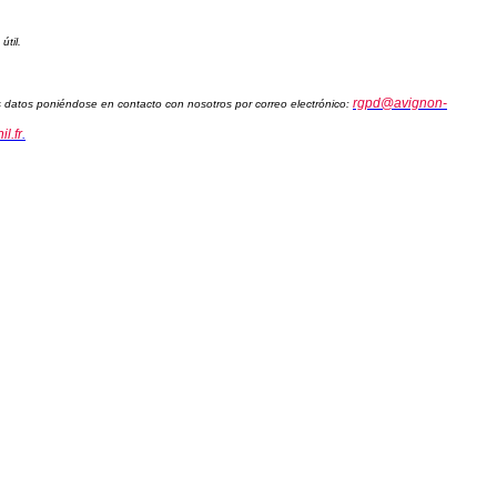
útil.
rgpd@avignon-
sus datos poniéndose en contacto con nosotros por correo electrónico:
l.fr
.