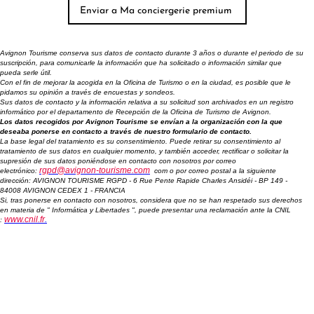
Avignon Tourisme conserva sus datos de contacto durante 3 años o durante el periodo de su
suscripción, para comunicarle la información que ha solicitado o información similar que
pueda serle útil.
Con el fin de mejorar la acogida en la Oficina de Turismo o en la ciudad, es posible que le
pidamos su opinión a través de encuestas y sondeos.
Sus datos de contacto y la información relativa a su solicitud son archivados en un registro
informático por el departamento de Recepción de la Oficina de Turismo de Avignon.
Los datos recogidos por Avignon Tourisme se envían a la organización con la que
deseaba ponerse en contacto a través de nuestro formulario de contacto.
La base legal del tratamiento es su consentimiento. Puede retirar su consentimiento al
tratamiento de sus datos en cualquier momento, y también acceder, rectificar o solicitar la
supresión de sus datos poniéndose en contacto con nosotros por correo
rgpd@avignon-tourisme.com
electrónico:
com o por correo postal a la siguiente
dirección: AVIGNON TOURISME RGPD - 6 Rue Pente Rapide Charles Ansidéi - BP 149 -
84008 AVIGNON CEDEX 1 - FRANCIA
Si, tras ponerse en contacto con nosotros, considera que no se han respetado sus derechos
en materia de " Informática y Libertades ", puede presentar una reclamación ante la CNIL
www.cnil.fr
.
: