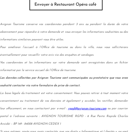
Avignon Tourisme conserve vos coordonnées pendant 3 ans ou pendant la durée de votre
abonnement pour répondre à votre demande et vous envoyer les informations souhaitées ou des
informations similaires pouvant vous être utiles.
Pour améliorer l’accueil à l’Office de tourisme ou dans la ville, nous vous solliciterons
éventuellement pour recueillir votre avis via des enquêtes et sondages.
Vos coordonnées et les informations sur votre demande sont enregistrées dans un fichier
informatisé par le service accueil de l’Office de tourisme.
Les données collectées par Avignon Tourisme sont communiquées au prestataire que vous avez
souhaité contacter via notre formulaire de prise de contact.
La base légale du traitement est votre consentement. Vous pouvez retirer à tout moment votre
consentement au traitement de vos données et également y accéder, les rectifier, demander
leur effacement, en nous contactant par e-mail :
rgpd@avignon-tourisme.com
ou par courrier
postal à l’adresse suivante : AVIGNON TOURISME RGPD - 6 Rue Pente Rapide Charles
Ansidéi – BP 149 - 84008 AVIGNON CEDEX 1
Si vous estimez, après nous avoir contactés, que vos droits « Informatique et Libertés » ne sont