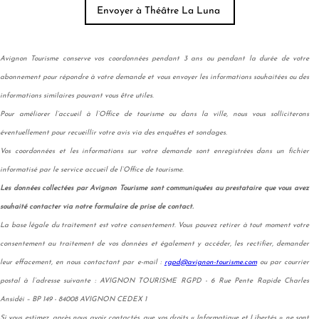
Avignon Tourisme conserve vos coordonnées pendant 3 ans ou pendant la durée de votre
abonnement pour répondre à votre demande et vous envoyer les informations souhaitées ou des
informations similaires pouvant vous être utiles.
Pour améliorer l’accueil à l’Office de tourisme ou dans la ville, nous vous solliciterons
éventuellement pour recueillir votre avis via des enquêtes et sondages.
Vos coordonnées et les informations sur votre demande sont enregistrées dans un fichier
informatisé par le service accueil de l’Office de tourisme.
Les données collectées par Avignon Tourisme sont communiquées au prestataire que vous avez
souhaité contacter via notre formulaire de prise de contact.
La base légale du traitement est votre consentement. Vous pouvez retirer à tout moment votre
consentement au traitement de vos données et également y accéder, les rectifier, demander
leur effacement, en nous contactant par e-mail :
rgpd@avignon-tourisme.com
ou par courrier
postal à l’adresse suivante : AVIGNON TOURISME RGPD - 6 Rue Pente Rapide Charles
Ansidéi – BP 149 - 84008 AVIGNON CEDEX 1
Si vous estimez, après nous avoir contactés, que vos droits « Informatique et Libertés » ne sont