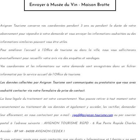
Avignon Tourisme conserve vos coordonnées pendant 3 ans ou pendant la durée de votre
abonnement pour répondre à votre demande et vous envoyer les informations souhaitées ou des
informations similaires pouvant vous être utiles.
Pour améliorer l’accueil à l’Office de tourisme ou dans la ville, nous vous solliciterons
éventuellement pour recueillir votre avis via des enquêtes et sondages.
Vos coordonnées et les informations sur votre demande sont enregistrées dans un fichier
informatisé par le service accueil de l’Office de tourisme.
Les données collectées par Avignon Tourisme sont communiquées au prestataire que vous avez
souhaité contacter via notre formulaire de prise de contact.
La base légale du traitement est votre consentement. Vous pouvez retirer à tout moment votre
consentement au traitement de vos données et également y accéder, les rectifier, demander
leur effacement, en nous contactant par e-mail :
rgpd@avignon-tourisme.com
ou par courrier
postal à l’adresse suivante : AVIGNON TOURISME RGPD - 6 Rue Pente Rapide Charles
Ansidéi – BP 149 - 84008 AVIGNON CEDEX 1
Si vous estimez, après nous avoir contactés, que vos droits « Informatique et Libertés » ne sont