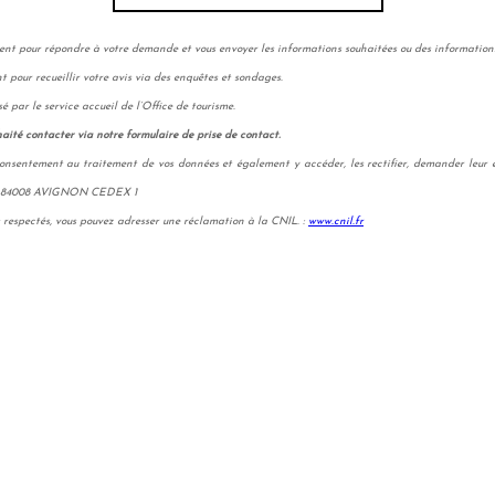
 pour répondre à votre demande et vous envoyer les informations souhaitées ou des informations s
nt pour recueillir votre avis via des enquêtes et sondages.
 par le service accueil de l’Office de tourisme.
ité contacter via notre formulaire de prise de contact.
onsentement au traitement de vos données et également y accéder, les rectifier, demander leur 
9 - 84008 AVIGNON CEDEX 1
s respectés, vous pouvez adresser une réclamation à la CNIL. :
www.cnil.fr