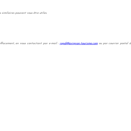
imilaires pouvant vous être utiles.
effacement, en nous contactant par e-mail :
rgpd@avignon-tourisme.com
ou par courrier postal 