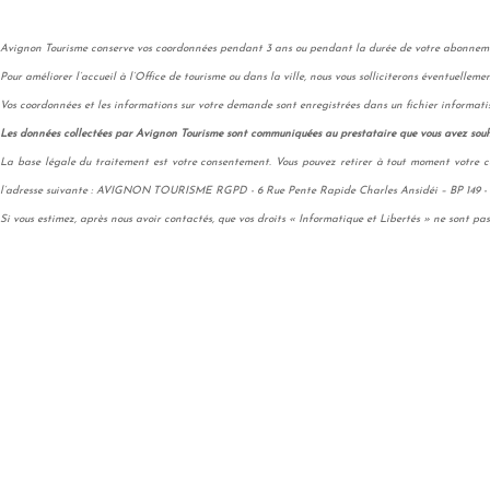
Avignon Tourisme conserve vos coordonnées pendant 3 ans ou pendant la durée de votre abonnement
Pour améliorer l’accueil à l’Office de tourisme ou dans la ville, nous vous solliciterons éventuelleme
Vos coordonnées et les informations sur votre demande sont enregistrées dans un fichier informatisé
Les données collectées par Avignon Tourisme sont communiquées au prestataire que vous avez souha
La base légale du traitement est votre consentement. Vous pouvez retirer à tout moment votre c
l’adresse suivante : AVIGNON TOURISME RGPD - 6 Rue Pente Rapide Charles Ansidéi – BP 14
Si vous estimez, après nous avoir contactés, que vos droits « Informatique et Libertés » ne sont pa