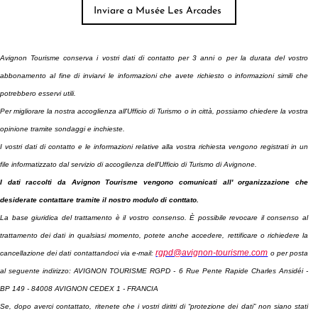
Avignon Tourisme conserva i vostri dati di contatto per 3 anni o per la durata del vostro
abbonamento
al fine di inviarvi le informazioni che avete richiesto o informazioni simili che
potrebbero esservi utili.
Per migliorare la nostra accoglienza all'Ufficio di Turismo o in città, possiamo chiedere la vostra
opinione tramite sondaggi e inchieste.
I vostri dati di contatto e le informazioni relative alla vostra richiesta vengono registrati in un
file informatizzato dal servizio di accoglienza dell'Ufficio di Turismo di Avignone.
I dati raccolti da Avignon Tourisme vengono comunicati all' organizzazione che
desiderate contattare tramite il nostro modulo di conttato.
La base giuridica del trattamento è il vostro consenso. È possibile revocare il consenso al
trattamento dei dati in qualsiasi momento, potete anche accedere, rettificare o richiedere la
rgpd@avignon-tourisme.com
cancellazione dei dati contattandoci via e-mail:
o per posta
al seguente indirizzo: AVIGNON TOURISME RGPD - 6 Rue Pente Rapide Charles Ansidéi -
BP 149 - 84008 AVIGNON CEDEX 1 - FRANCIA
Se, dopo averci contattato, ritenete che i vostri diritti di “protezione dei dati” non siano stati