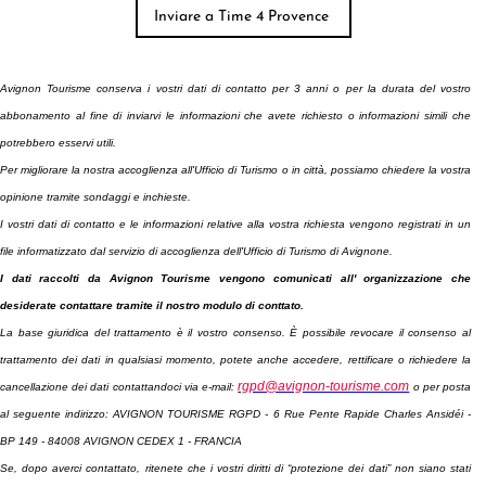
Avignon Tourisme conserva i vostri dati di contatto per 3 anni o per la durata del vostro
abbonamento
al fine di inviarvi le informazioni che avete richiesto o informazioni simili che
potrebbero esservi utili.
Per migliorare la nostra accoglienza all'Ufficio di Turismo o in città, possiamo chiedere la vostra
opinione tramite sondaggi e inchieste.
I vostri dati di contatto e le informazioni relative alla vostra richiesta vengono registrati in un
file informatizzato dal servizio di accoglienza dell'Ufficio di Turismo di Avignone.
I dati raccolti da Avignon Tourisme vengono comunicati all' organizzazione che
desiderate contattare tramite il nostro modulo di conttato.
La base giuridica del trattamento è il vostro consenso. È possibile revocare il consenso al
trattamento dei dati in qualsiasi momento, potete anche accedere, rettificare o richiedere la
rgpd@avignon-tourisme.com
cancellazione dei dati contattandoci via e-mail:
o per posta
al seguente indirizzo: AVIGNON TOURISME RGPD - 6 Rue Pente Rapide Charles Ansidéi -
BP 149 - 84008 AVIGNON CEDEX 1 - FRANCIA
Se, dopo averci contattato, ritenete che i vostri diritti di “protezione dei dati” non siano stati