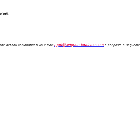
 utili.
rgpd@avignon-tourisme.com
ione dei dati contattandoci via e-mail:
o per posta al seguent