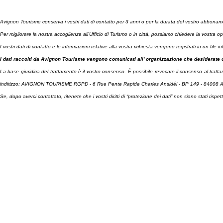
Avignon Tourisme conserva i vostri dati di contatto per 3 anni o per la durata del vostro abbona
Per migliorare la nostra accoglienza all'Ufficio di Turismo o in città, possiamo chiedere la vostra o
I vostri dati di contatto e le informazioni relative alla vostra richiesta vengono registrati in un file 
I dati raccolti da Avignon Tourisme vengono comunicati all' organizzazione che desiderate c
La base giuridica del trattamento è il vostro consenso. È possibile revocare il consenso al tratt
indirizzo: AVIGNON TOURISME RGPD - 6 Rue Pente Rapide Charles Ansidéi - BP 149 - 8400
Se, dopo averci contattato, ritenete che i vostri diritti di “protezione dei dati” non siano stati risp