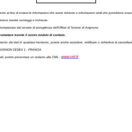
mento
al fine di inviarvi le informazioni che avete richiesto o informazioni simili che potrebbero esservi
pinione tramite sondaggi e inchieste.
informatizzato dal servizio di accoglienza dell'Ufficio di Turismo di Avignone.
ontattare tramite il nostro modulo di conttato.
amento dei dati in qualsiasi momento, potete anche accedere, rettificare o richiedere la cancellaz
8 AVIGNON CEDEX 1 - FRANCIA
www.cnil.fr
ettati, potete presentare un reclamo alla CNIL :