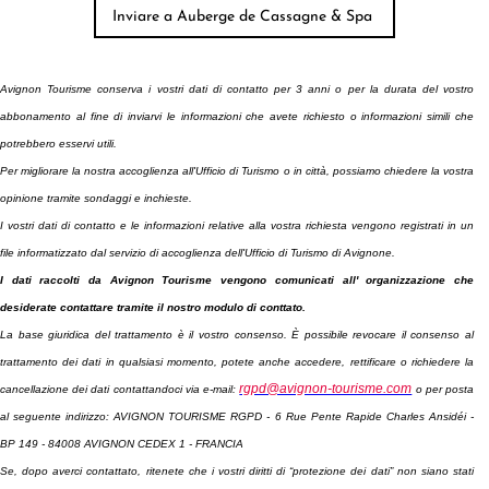
Avignon Tourisme conserva i vostri dati di contatto per 3 anni o per la durata del vostro
abbonamento
al fine di inviarvi le informazioni che avete richiesto o informazioni simili che
potrebbero esservi utili.
Per migliorare la nostra accoglienza all'Ufficio di Turismo o in città, possiamo chiedere la vostra
opinione tramite sondaggi e inchieste.
I vostri dati di contatto e le informazioni relative alla vostra richiesta vengono registrati in un
file informatizzato dal servizio di accoglienza dell'Ufficio di Turismo di Avignone.
I dati raccolti da Avignon Tourisme vengono comunicati all' organizzazione che
desiderate contattare tramite il nostro modulo di conttato.
La base giuridica del trattamento è il vostro consenso. È possibile revocare il consenso al
trattamento dei dati in qualsiasi momento, potete anche accedere, rettificare o richiedere la
rgpd@avignon-tourisme.com
cancellazione dei dati contattandoci via e-mail:
o per posta
al seguente indirizzo: AVIGNON TOURISME RGPD - 6 Rue Pente Rapide Charles Ansidéi -
BP 149 - 84008 AVIGNON CEDEX 1 - FRANCIA
Se, dopo averci contattato, ritenete che i vostri diritti di “protezione dei dati” non siano stati