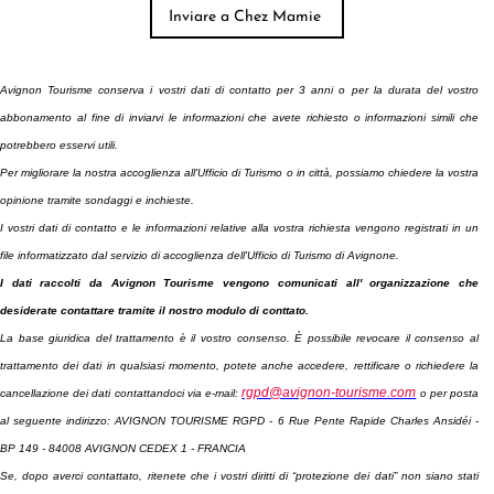
Avignon Tourisme conserva i vostri dati di contatto per 3 anni o per la durata del vostro
abbonamento
al fine di inviarvi le informazioni che avete richiesto o informazioni simili che
potrebbero esservi utili.
Per migliorare la nostra accoglienza all'Ufficio di Turismo o in città, possiamo chiedere la vostra
opinione tramite sondaggi e inchieste.
I vostri dati di contatto e le informazioni relative alla vostra richiesta vengono registrati in un
file informatizzato dal servizio di accoglienza dell'Ufficio di Turismo di Avignone.
I dati raccolti da Avignon Tourisme vengono comunicati all' organizzazione che
desiderate contattare tramite il nostro modulo di conttato.
La base giuridica del trattamento è il vostro consenso. È possibile revocare il consenso al
trattamento dei dati in qualsiasi momento, potete anche accedere, rettificare o richiedere la
rgpd@avignon-tourisme.com
cancellazione dei dati contattandoci via e-mail:
o per posta
al seguente indirizzo: AVIGNON TOURISME RGPD - 6 Rue Pente Rapide Charles Ansidéi -
BP 149 - 84008 AVIGNON CEDEX 1 - FRANCIA
Se, dopo averci contattato, ritenete che i vostri diritti di “protezione dei dati” non siano stati