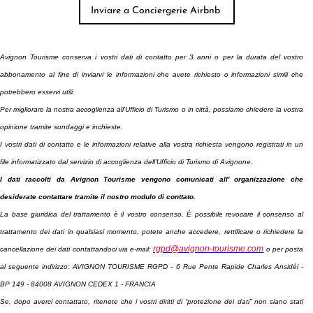
Avignon Tourisme conserva i vostri dati di contatto per 3 anni o per la durata del vostro
abbonamento
al fine di inviarvi le informazioni che avete richiesto o informazioni simili che
potrebbero esservi utili.
Per migliorare la nostra accoglienza all'Ufficio di Turismo o in città, possiamo chiedere la vostra
opinione tramite sondaggi e inchieste.
I vostri dati di contatto e le informazioni relative alla vostra richiesta vengono registrati in un
file informatizzato dal servizio di accoglienza dell'Ufficio di Turismo di Avignone.
I dati raccolti da Avignon Tourisme vengono comunicati all' organizzazione che
desiderate contattare tramite il nostro modulo di conttato.
La base giuridica del trattamento è il vostro consenso. È possibile revocare il consenso al
trattamento dei dati in qualsiasi momento, potete anche accedere, rettificare o richiedere la
rgpd@avignon-tourisme.com
cancellazione dei dati contattandoci via e-mail:
o per posta
al seguente indirizzo: AVIGNON TOURISME RGPD - 6 Rue Pente Rapide Charles Ansidéi -
BP 149 - 84008 AVIGNON CEDEX 1 - FRANCIA
Se, dopo averci contattato, ritenete che i vostri diritti di “protezione dei dati” non siano stati