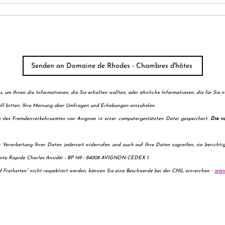
 um Ihnen die Informationen, die Sie erhalten wollten, oder ähnliche Informationen, die für Sie n
ll bitten, Ihre Meinung über Umfragen und Erhebungen einzuholen.
 des Fremdenverkehrsamtes von Avignon in einer computergestützten Datei gespeichert.
Die v
r Verarbeitung Ihrer Daten jederzeit widerrufen und auch auf Ihre Daten zugreifen, sie bericht
te Rapide Charles Ansidéi - BP 149 - 84008 AVIGNON CEDEX 1.
www.
 Freiheiten“ nicht respektiert werden, können Sie eine Beschwerde bei der CNIL einreichen. :