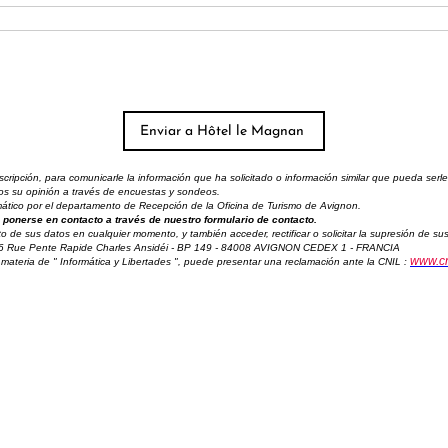
ipción, para comunicarle la información que ha solicitado o información similar que pueda serle 
amos su opinión a través de encuestas y sondeos.
ormático por el departamento de Recepción de la Oficina de Turismo de Avignon.
ponerse en contacto a través de nuestro formulario de contacto.
to de sus datos en cualquier momento, y también acceder, rectificar o solicitar la supresión de 
 6 Rue Pente Rapide Charles Ansidéi - BP 149 - 84008 AVIGNON CEDEX 1 - FRANCIA
www.cni
materia de " Informática y Libertades ", puede presentar una reclamación ante la CNIL :