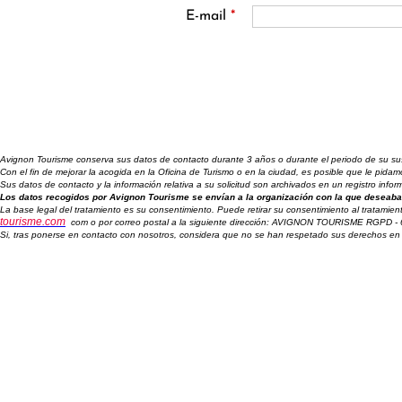
E-mail
*
Avignon Tourisme conserva sus datos de contacto durante 3 años o durante el periodo de su suscr
Con el fin de mejorar la acogida en la Oficina de Turismo o en la ciudad, es posible que le pid
Sus datos de contacto y la información relativa a su solicitud son archivados en un registro inf
Los datos recogidos por Avignon Tourisme se envían a la organización con la que deseaba 
La base legal del tratamiento es su consentimiento. Puede retirar su consentimiento al tratamien
tourisme.com
com o por correo postal a la siguiente dirección: AVIGNON TOURISME RGPD -
Si, tras ponerse en contacto con nosotros, considera que no se han respetado sus derechos en 