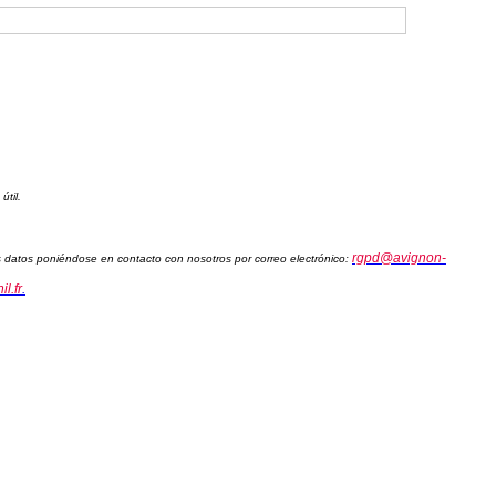
útil.
rgpd@avignon-
sus datos poniéndose en contacto con nosotros por correo electrónico:
l.fr
.