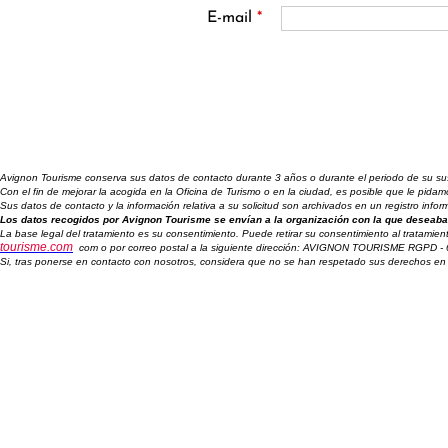
E-mail
*
Avignon Tourisme conserva sus datos de contacto durante 3 años o durante el periodo de su suscr
Con el fin de mejorar la acogida en la Oficina de Turismo o en la ciudad, es posible que le pid
Sus datos de contacto y la información relativa a su solicitud son archivados en un registro inf
Los datos recogidos por Avignon Tourisme se envían a la organización con la que deseaba 
La base legal del tratamiento es su consentimiento. Puede retirar su consentimiento al tratamien
tourisme.com
com o por correo postal a la siguiente dirección: AVIGNON TOURISME RGPD -
Si, tras ponerse en contacto con nosotros, considera que no se han respetado sus derechos en 