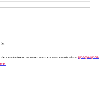
útil.
rgpd@avignon-
sus datos poniéndose en contacto con nosotros por correo electrónico:
l.fr
.