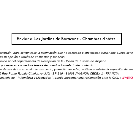
ipción, para comunicarle la información que ha solicitado o información similar que pueda serle 
amos su opinión a través de encuestas y sondeos.
ormático por el departamento de Recepción de la Oficina de Turismo de Avignon.
ponerse en contacto a través de nuestro formulario de contacto.
to de sus datos en cualquier momento, y también acceder, rectificar o solicitar la supresión de 
 6 Rue Pente Rapide Charles Ansidéi - BP 149 - 84008 AVIGNON CEDEX 1 - FRANCIA
www.cni
materia de " Informática y Libertades ", puede presentar una reclamación ante la CNIL :